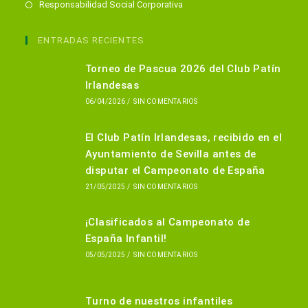
Se
Responsabilidad Social Corporativa
abre
en
ENTRADAS RECIENTES
una
Torneo de Pascua 2026 del Club Patín
nueva
Irlandesas
pestaña
06/04/2026
/
SIN COMENTARIOS
El Club Patín Irlandesas, recibido en el
Ayuntamiento de Sevilla antes de
disputar el Campeonato de España
21/05/2025
/
SIN COMENTARIOS
¡Clasificados al Campeonato de
España Infantil!
05/05/2025
/
SIN COMENTARIOS
Turno de nuestros infantiles