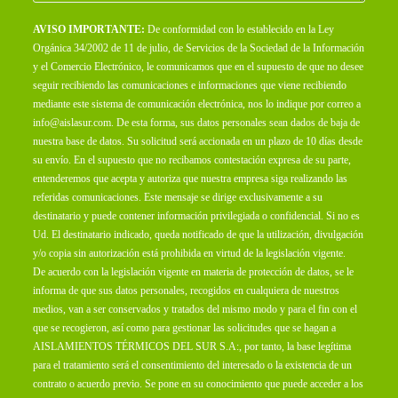
AVISO IMPORTANTE:
De conformidad con lo establecido en la Ley
Orgánica 34/2002 de 11 de julio, de Servicios de la Sociedad de la Información
y el Comercio Electrónico, le comunicamos que en el supuesto de que no desee
seguir recibiendo las comunicaciones e informaciones que viene recibiendo
mediante este sistema de comunicación electrónica, nos lo indique por correo a
info@aislasur.com
. De esta forma, sus datos personales sean dados de baja de
nuestra base de datos. Su solicitud será accionada en un plazo de 10 días desde
su envío. En el supuesto que no recibamos contestación expresa de su parte,
entenderemos que acepta y autoriza que nuestra empresa siga realizando las
referidas comunicaciones. Este mensaje se dirige exclusivamente a su
destinatario y puede contener información privilegiada o confidencial. Si no es
Ud. El destinatario indicado, queda notificado de que la utilización, divulgación
y/o copia sin autorización está prohibida en virtud de la legislación vigente.
De acuerdo con la legislación vigente en materia de protección de datos, se le
informa de que sus datos personales, recogidos en cualquiera de nuestros
medios, van a ser conservados y tratados del mismo modo y para el fin con el
que se recogieron, así como para gestionar las solicitudes que se hagan a
AISLAMIENTOS TÉRMICOS DEL SUR S.A:, por tanto, la base legítima
para el tratamiento será el consentimiento del interesado o la existencia de un
contrato o acuerdo previo. Se pone en su conocimiento que puede acceder a los