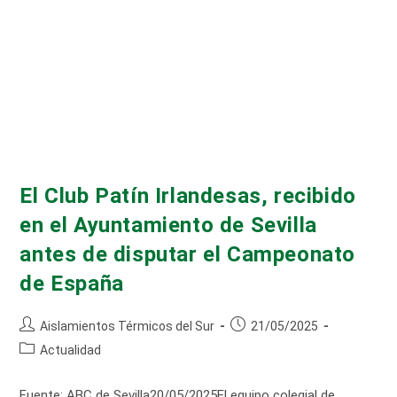
El Club Patín Irlandesas, recibido
en el Ayuntamiento de Sevilla
antes de disputar el Campeonato
de España
Autor
Publicación
Aislamientos Térmicos del Sur
21/05/2025
de
de
Categoría
Actualidad
la
la
de
entrada:
entrada:
la
Fuente: ABC de Sevilla20/05/2025El equipo colegial de