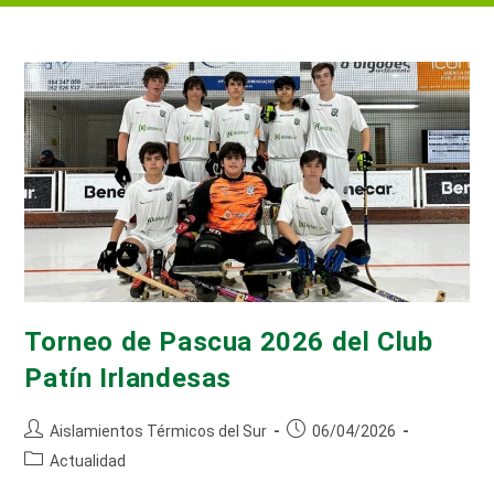
Torneo de Pascua 2026 del Club
Patín Irlandesas
Autor
Publicación
Aislamientos Térmicos del Sur
06/04/2026
de
de
Categoría
Actualidad
la
la
de