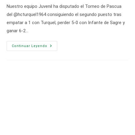
entrada:
entrada:
la
Nuestro equipo Juvenil ha disputado el Torneo de Pascua
entrada:
del @hcturquel1964 consiguiendo el segundo puesto tras
empatar a 1 con Turquel, perder 5-0 con Infante de Sagre y
ganar 6-2…
Torneo
Continuar Leyendo
De
Pascua
2026
Del
Club
Patín
Irlandesas