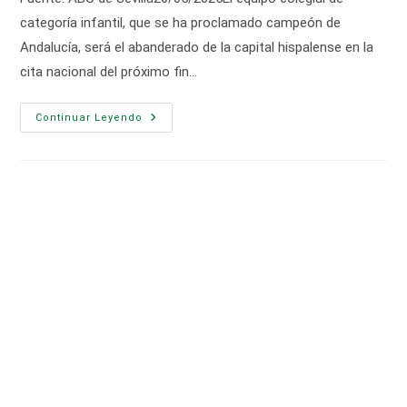
entrada:
categoría infantil, que se ha proclamado campeón de
Andalucía, será el abanderado de la capital hispalense en la
cita nacional del próximo fin…
El
Continuar Leyendo
Club
Patín
Irlandesas,
Recibido
En
El
Ayuntamiento
De
Sevilla
Antes
De
Disputar
El
Campeonato
De
España