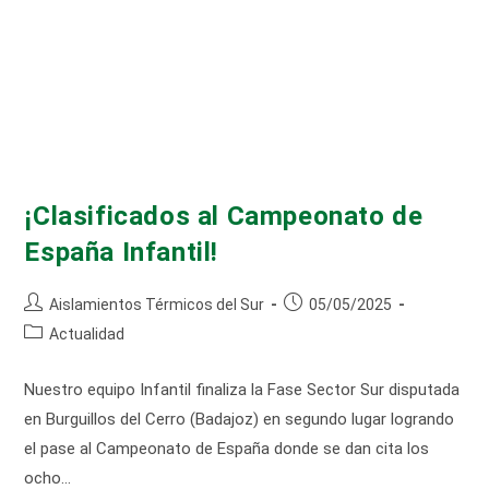
¡Clasificados al Campeonato de
España Infantil!
Autor
Publicación
Aislamientos Térmicos del Sur
05/05/2025
de
de
Categoría
Actualidad
la
la
de
entrada:
entrada:
la
Nuestro equipo Infantil finaliza la Fase Sector Sur disputada
entrada:
en Burguillos del Cerro (Badajoz) en segundo lugar logrando
el pase al Campeonato de España donde se dan cita los
ocho…