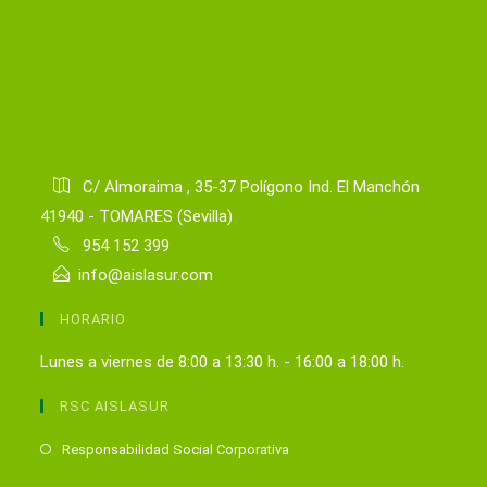
C/ Almoraima , 35-37 Polígono Ind. El Manchón
41940 - TOMARES (Sevilla)
954 152 399
info@aislasur.com
HORARIO
Lunes a viernes de 8:00 a 13:30 h. - 16:00 a 18:00 h.
RSC AISLASUR
Se
Responsabilidad Social Corporativa
abre