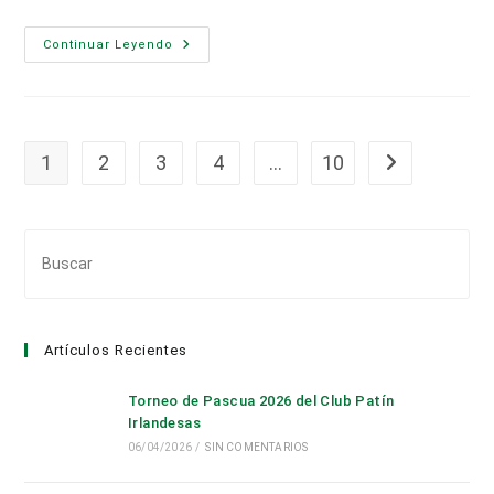
¡Clasificados
Continuar Leyendo
Al
Campeonato
De
España
Infantil!
1
2
3
4
…
10
Ir a la página s
Pul
Es
par
cer
Artículos Recientes
el
pan
Torneo de Pascua 2026 del Club Patín
de
Irlandesas
bús
06/04/2026
/
SIN COMENTARIOS