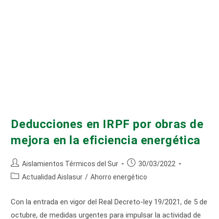
Deducciones en IRPF por obras de
mejora en la eficiencia energética
Autor
Publicación
Aislamientos Térmicos del Sur
30/03/2022
de
de
Categoría
Actualidad Aislasur
/
Ahorro energético
la
la
de
entrada:
entrada:
la
Con la entrada en vigor del Real Decreto-ley 19/2021, de 5 de
entrada:
octubre, de medidas urgentes para impulsar la actividad de