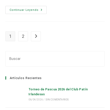
Programas
Continuar Leyendo
De
Actuación
En
Materia
De
Rehabilitación
De
1
2
Ir a la página siguiente
Edificios
Pul
Es
par
cer
Artículos Recientes
el
pan
Torneo de Pascua 2026 del Club Patín
de
Irlandesas
bús
06/04/2026
/
SIN COMENTARIOS