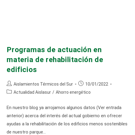
Programas de actuación en
materia de rehabilitación de
edificios
Autor
Publicación
Aislamientos Térmicos del Sur
10/01/2022
de
de
Categoría
Actualidad Aislasur
/
Ahorro energético
la
la
de
entrada:
entrada:
la
En nuestro blog ya arrojamos algunos datos (Ver entrada
entrada:
anterior) acerca del interés del actual gobierno en ofrecer
ayudas a la rehabilitación de los edificios menos sostenibles
de nuestro parque…