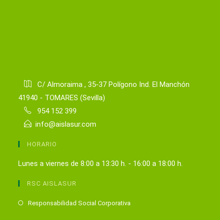
C/ Almoraima , 35-37 Polígono Ind. El Manchón
41940 - TOMARES (Sevilla)
954 152 399
info@aislasur.com
HORARIO
Lunes a viernes de 8:00 a 13:30 h. - 16:00 a 18:00 h.
RSC AISLASUR
Se
Responsabilidad Social Corporativa
abre