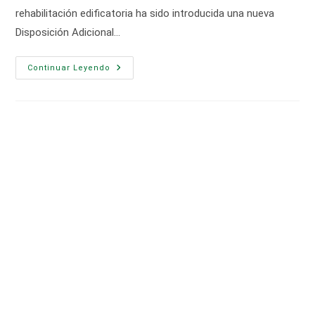
rehabilitación edificatoria ha sido introducida una nueva
Disposición Adicional…
Deducciones
Continuar Leyendo
En
IRPF
Por
Obras
De
Mejora
En
La
Eficiencia
Energética