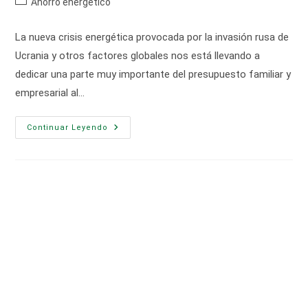
Categoría
Ahorro energético
la
la
de
entrada:
entrada:
la
La nueva crisis energética provocada por la invasión rusa de
entrada:
Ucrania y otros factores globales nos está llevando a
dedicar una parte muy importante del presupuesto familiar y
empresarial al…
¿Cómo
Continuar Leyendo
Sería
El
Aislamiento
Perfecto
Para
Una
Vivienda
O
Negocio?