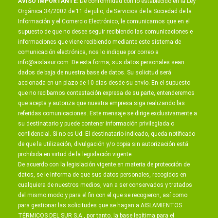
AVISO IMPORTANTE:
De conformidad con lo establecido en la Ley
Orgánica 34/2002 de 11 de julio, de Servicios de la Sociedad de la
Información y el Comercio Electrónico, le comunicamos que en el
supuesto de que no desee seguir recibiendo las comunicaciones e
informaciones que viene recibiendo mediante este sistema de
comunicación electrónica, nos lo indique por correo a
info@aislasur.com
. De esta forma, sus datos personales sean
dados de baja de nuestra base de datos. Su solicitud será
accionada en un plazo de 10 días desde su envío. En el supuesto
que no recibamos contestación expresa de su parte, entenderemos
que acepta y autoriza que nuestra empresa siga realizando las
referidas comunicaciones. Este mensaje se dirige exclusivamente a
su destinatario y puede contener información privilegiada o
confidencial. Si no es Ud. El destinatario indicado, queda notificado
de que la utilización, divulgación y/o copia sin autorización está
prohibida en virtud de la legislación vigente.
De acuerdo con la legislación vigente en materia de protección de
datos, se le informa de que sus datos personales, recogidos en
cualquiera de nuestros medios, van a ser conservados y tratados
del mismo modo y para el fin con el que se recogieron, así como
para gestionar las solicitudes que se hagan a AISLAMIENTOS
TÉRMICOS DEL SUR S.A:, por tanto, la base legítima para el