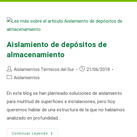
Aislamiento de depósitos de
almacenamiento
Autor
Publicación
Aislamientos Térmicos del Sur
21/06/2018
de
de
Categoría
Aislamientos
la
la
de
entrada:
entrada:
la
En este blog se han planteado soluciones de aislamiento
entrada:
para multitud de superficies e instalaciones, pero hoy
queremos hablar de una estructura de la que no habíamos
analizado en profundidad…
Aislamiento
Continuar Leyendo