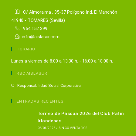
C/ Almoraima , 35-37 Polígono Ind. El Manchón
41940 - TOMARES (Sevilla)
954 152 399
info@aislasur.com
HORARIO
Lunes a viernes de 8:00 a 13:30 h. - 16:00 a 18:00 h.
RSC AISLASUR
Se
Responsabilidad Social Corporativa
abre
en
ENTRADAS RECIENTES
una
Torneo de Pascua 2026 del Club Patín
nueva
Irlandesas
pestaña
06/04/2026
/
SIN COMENTARIOS