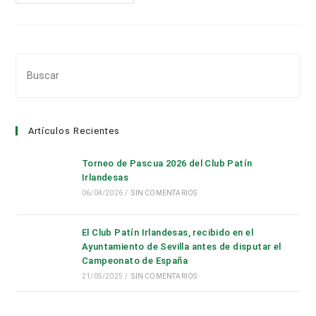
De
Depósitos
De
Almacenamiento
Pul
Es
par
cer
Artículos Recientes
el
pan
Torneo de Pascua 2026 del Club Patín
de
Irlandesas
bús
06/04/2026
/
SIN COMENTARIOS
El Club Patín Irlandesas, recibido en el
Ayuntamiento de Sevilla antes de disputar el
Campeonato de España
21/05/2025
/
SIN COMENTARIOS