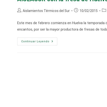
Autor
Publicación
Cat
Aislamientos Térmicos del Sur
10/02/2015
de
de
de
la
la
la
Este mes de febrero comienza en Huelva la temporada de
entrada:
entrada:
ent
encantos, por ser la mayor productora de fresas de tod
AISLASUR
Continuar Leyendo
Con
La
Fresa
De
Huelva