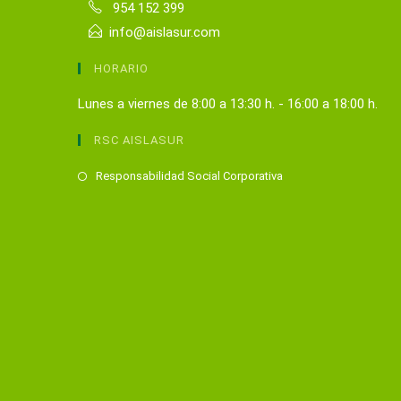
954 152 399
info@aislasur.com
HORARIO
Lunes a viernes de 8:00 a 13:30 h. - 16:00 a 18:00 h.
RSC AISLASUR
Se
Responsabilidad Social Corporativa
abre
en
una
nueva
pestaña