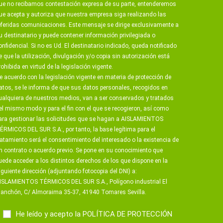
ue no recibamos contestación expresa de su parte, entenderemos
ue acepta y autoriza que nuestra empresa siga realizando las
eferidas comunicaciones. Este mensaje se dirige exclusivamente a
u destinatario y puede contener información privilegiada o
onfidencial. Si no es Ud. El destinatario indicado, queda notificado
e que la utilización, divulgación y/o copia sin autorización está
rohibida en virtud de la legislación vigente.
e acuerdo con la legislación vigente en materia de protección de
atos, se le informa de que sus datos personales, recogidos en
ualquiera de nuestros medios, van a ser conservados y tratados
el mismo modo y para el fin con el que se recogieron, así como
ara gestionar las solicitudes que se hagan a AISLAMIENTOS
ÉRMICOS DEL SUR S.A:, por tanto, la base legítima para el
ratamiento será el consentimiento del interesado o la existencia de
n contrato o acuerdo previo. Se pone en su conocimiento que
uede acceder a los distintos derechos de los que dispone en la
iguiente dirección (adjuntando fotocopia del DNI) a:
ISLAMIENTOS TÉRMICOS DEL SUR S.A., Polígono industrial El
anchón, C/ Almoraima 35-37, 41940 Tomares Sevilla.
He leído y acepto la
POLÍTICA DE PROTECCIÓN