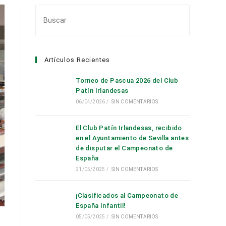
Pulsa
Escape
para
cerrar
Artículos Recientes
el
panel
Torneo de Pascua 2026 del Club
de
Patín Irlandesas
búsqueda.
06/04/2026
/
SIN COMENTARIOS
El Club Patín Irlandesas, recibido
en el Ayuntamiento de Sevilla antes
de disputar el Campeonato de
España
21/05/2025
/
SIN COMENTARIOS
¡Clasificados al Campeonato de
España Infantil!
05/05/2025
/
SIN COMENTARIOS