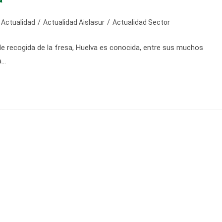
egoría
Actualidad
/
Actualidad Aislasur
/
Actualidad Sector
 recogida de la fresa, Huelva es conocida, entre sus muchos
rada:
a…