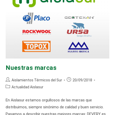
Nuestras marcas
Autor
Publicación
Aislamientos Térmicos del Sur
20/09/2018
de
de
Categoría
Actualidad Aislasur
la
la
de
entrada:
entrada:
la
En Aislasur estamos orgullosos de las marcas que
entrada:
distribuimos, siempre sinónimo de calidad y buen servicio.
Pasamos a describir nuestras mejores marcas: DEVERY es