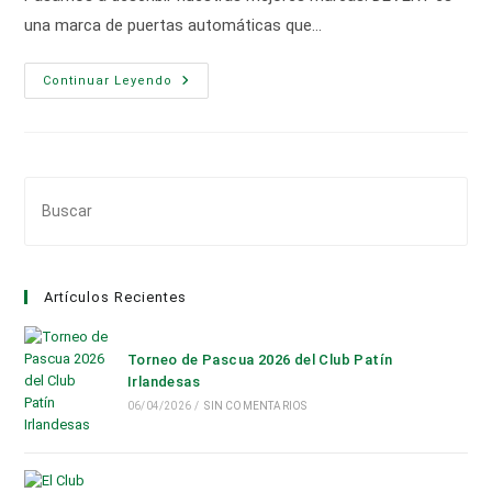
una marca de puertas automáticas que…
Nuestras
Continuar Leyendo
Marcas
Pul
Es
par
cer
Artículos Recientes
el
pan
de
Torneo de Pascua 2026 del Club Patín
bús
Irlandesas
06/04/2026
/
SIN COMENTARIOS