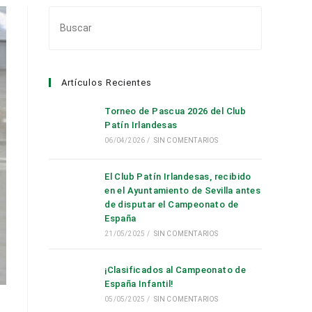
Pulsa
Escape
para
cerrar
Artículos Recientes
el
panel
Torneo de Pascua 2026 del Club
de
Patín Irlandesas
búsqueda.
06/04/2026
/
SIN COMENTARIOS
El Club Patín Irlandesas, recibido
en el Ayuntamiento de Sevilla antes
de disputar el Campeonato de
España
21/05/2025
/
SIN COMENTARIOS
¡Clasificados al Campeonato de
España Infantil!
05/05/2025
/
SIN COMENTARIOS