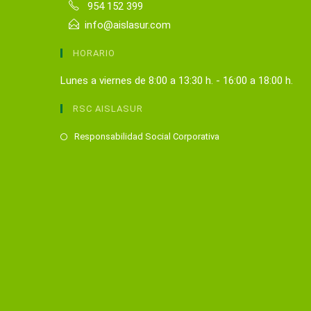
954 152 399
info@aislasur.com
HORARIO
Lunes a viernes de 8:00 a 13:30 h. - 16:00 a 18:00 h.
RSC AISLASUR
Se
Responsabilidad Social Corporativa
abre
en
una
nueva
pestaña