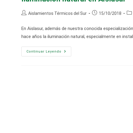
Autor
Publicación
Cat
Aislamientos Térmicos del Sur
15/10/2018
de
de
de
la
la
la
En Aislasur, además de nuestra conocida especializació
entrada:
entrada:
ent
hace años la iluminación natural, especialmente en ins
Iluminación
Continuar Leyendo
Natural
En
Aislasur