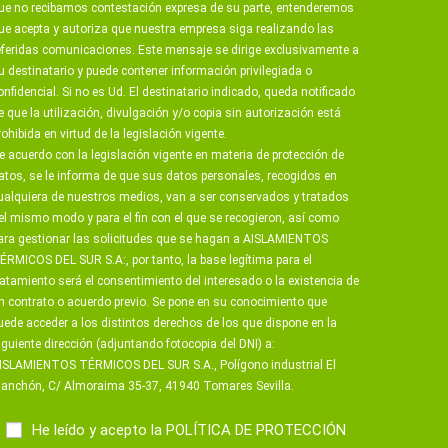
ue no recibamos contestación expresa de su parte, entenderemos
ue acepta y autoriza que nuestra empresa siga realizando las
eferidas comunicaciones. Este mensaje se dirige exclusivamente a
u destinatario y puede contener información privilegiada o
onfidencial. Si no es Ud. El destinatario indicado, queda notificado
e que la utilización, divulgación y/o copia sin autorización está
rohibida en virtud de la legislación vigente.
e acuerdo con la legislación vigente en materia de protección de
atos, se le informa de que sus datos personales, recogidos en
ualquiera de nuestros medios, van a ser conservados y tratados
el mismo modo y para el fin con el que se recogieron, así como
ara gestionar las solicitudes que se hagan a AISLAMIENTOS
ÉRMICOS DEL SUR S.A:, por tanto, la base legítima para el
ratamiento será el consentimiento del interesado o la existencia de
n contrato o acuerdo previo. Se pone en su conocimiento que
uede acceder a los distintos derechos de los que dispone en la
iguiente dirección (adjuntando fotocopia del DNI) a:
ISLAMIENTOS TÉRMICOS DEL SUR S.A., Polígono industrial El
anchón, C/ Almoraima 35-37, 41940 Tomares Sevilla.
He leído y acepto la
POLÍTICA DE PROTECCIÓN