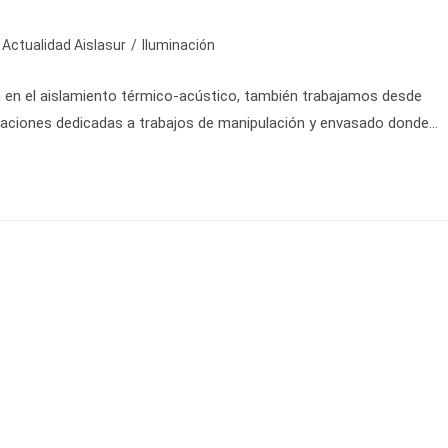
egoría
Actualidad Aislasur
/
Iluminación
n en el aislamiento térmico-acústico, también trabajamos desde
rada:
talaciones dedicadas a trabajos de manipulación y envasado donde…