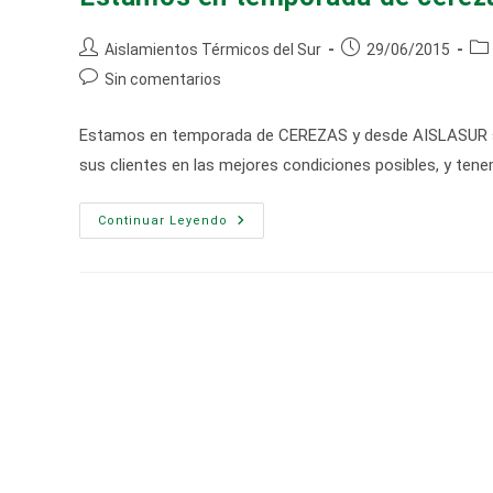
Autor
Publicación
Cat
Aislamientos Térmicos del Sur
29/06/2015
de
de
de
Comentarios
Sin comentarios
la
la
la
de
entrada:
entrada:
ent
la
Estamos en temporada de CEREZAS y desde AISLASUR sab
entrada:
sus clientes en las mejores condiciones posibles, y ten
Estamos
Continuar Leyendo
En
Temporada
De
Cerezas