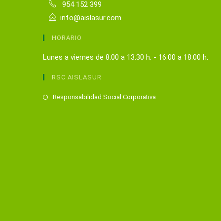
954 152 399
info@aislasur.com
HORARIO
Lunes a viernes de 8:00 a 13:30 h. - 16:00 a 18:00 h.
RSC AISLASUR
Se
Responsabilidad Social Corporativa
abre
en
una
nueva
pestaña