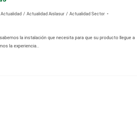
egoría
Actualidad
/
Actualidad Aislasur
/
Actualidad Sector
rada:
emos la instalación que necesita para que su producto llegue a
emos la experiencia…