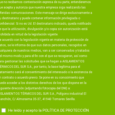
ue no recibamos contestación expresa de su parte, entenderemos
ue acepta y autoriza que nuestra empresa siga realizando las
eferidas comunicaciones. Este mensaje se dirige exclusivamente a
u destinatario y puede contener información privilegiada o
onfidencial. Si no es Ud. El destinatario indicado, queda notificado
e que la utilización, divulgación y/o copia sin autorización está
rohibida en virtud de la legislación vigente.
e acuerdo con la legislación vigente en materia de protección de
atos, se le informa de que sus datos personales, recogidos en
ualquiera de nuestros medios, van a ser conservados y tratados
el mismo modo y para el fin con el que se recogieron, así como
ara gestionar las solicitudes que se hagan a AISLAMIENTOS
ÉRMICOS DEL SUR S.A:, por tanto, la base legítima para el
ratamiento será el consentimiento del interesado o la existencia de
n contrato o acuerdo previo. Se pone en su conocimiento que
uede acceder a los distintos derechos de los que dispone en la
iguiente dirección (adjuntando fotocopia del DNI) a:
ISLAMIENTOS TÉRMICOS DEL SUR S.A., Polígono industrial El
anchón, C/ Almoraima 35-37, 41940 Tomares Sevilla.
He leído y acepto la
POLÍTICA DE PROTECCIÓN