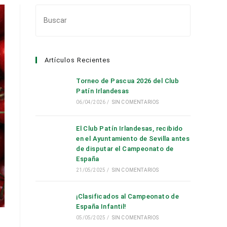
Pulsa
Escape
para
cerrar
Artículos Recientes
el
panel
Torneo de Pascua 2026 del Club
de
Patín Irlandesas
búsqueda.
06/04/2026
/
SIN COMENTARIOS
El Club Patín Irlandesas, recibido
en el Ayuntamiento de Sevilla antes
de disputar el Campeonato de
España
21/05/2025
/
SIN COMENTARIOS
¡Clasificados al Campeonato de
España Infantil!
05/05/2025
/
SIN COMENTARIOS