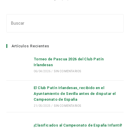
Pul
Es
par
cer
Artículos Recientes
el
pan
Torneo de Pascua 2026 del Club Patín
de
Irlandesas
bús
06/04/2026
/
SIN COMENTARIOS
El Club Patín Irlandesas, recibido en el
Ayuntamiento de Sevilla antes de disputar el
Campeonato de España
21/05/2025
/
SIN COMENTARIOS
¡Clasificados al Campeonato de España Infantil!