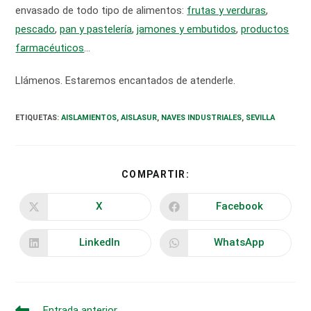
envasado de todo tipo de alimentos:
frutas y verduras
,
pescado
,
pan y pastelería
,
jamones y embutidos
,
productos
farmacéuticos
…
Llámenos. Estaremos encantados de atenderle.
ETIQUETAS
:
AISLAMIENTOS
,
AISLASUR
,
NAVES INDUSTRIALES
,
SEVILLA
COMPARTIR
COMPARTIR:
ESTE
CONTENIDO
X
Facebook
Se
Se
abre
abre
en
en
una
una
LinkedIn
WhatsApp
Se
Se
nueva
nueva
abre
abre
ventana
ventana
en
en
una
una
nueva
nueva
ventana
ventana
Leer
Entrada anterior