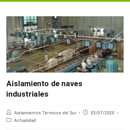
Aislamiento de naves
industriales
Autor
Publicación
Aislamientos Térmicos del Sur
03/07/2020
de
de
Categoría
Actualidad
la
la
de
entrada:
entrada: