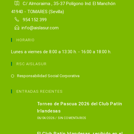
C/ Almoraima , 35-37 Polígono Ind. El Manchón
41940 - TOMARES (Sevilla)
954 152 399
info@aislasur.com
HORARIO
Lunes a viernes de 8:00 a 13:30 h. - 16:00 a 18:00 h.
RSC AISLASUR
Se
Responsabilidad Social Corporativa
abre
en
ENTRADAS RECIENTES
una
Torneo de Pascua 2026 del Club Patín
nueva
Irlandesas
pestaña
06/04/2026
/
SIN COMENTARIOS
El Club Patín Irlandesas, recibido en el