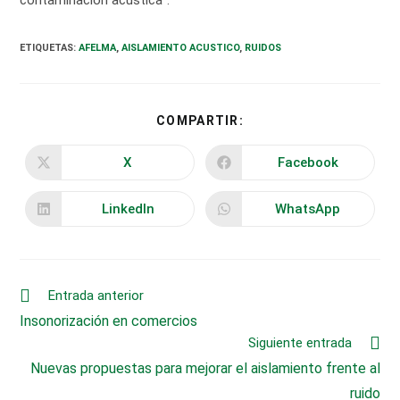
contaminación acústica”.
ETIQUETAS
:
AFELMA
,
AISLAMIENTO ACUSTICO
,
RUIDOS
COMPARTIR
COMPARTIR:
ESTE
CONTENIDO
X
Facebook
Se
Se
abre
abre
en
en
una
una
LinkedIn
WhatsApp
Se
Se
nueva
nueva
abre
abre
ventana
ventana
en
en
una
una
nueva
nueva
ventana
ventana
Leer
Entrada anterior
más
Insonorización en comercios
artículos
Siguiente entrada
Nuevas propuestas para mejorar el aislamiento frente al
ruido