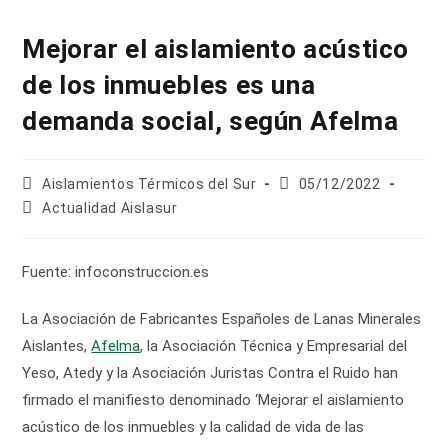
Mejorar el aislamiento acústico
de los inmuebles es una
demanda social, según Afelma
Autor
Publicación
Aislamientos Térmicos del Sur
05/12/2022
de
de
Categoría
Actualidad Aislasur
la
la
de
entrada:
entrada:
la
entrada:
Fuente: infoconstruccion.es
La Asociación de Fabricantes Españoles de Lanas Minerales
Aislantes,
Afelma
, la Asociación Técnica y Empresarial del
Yeso, Atedy y la Asociación Juristas Contra el Ruido han
firmado el manifiesto denominado ‘Mejorar el aislamiento
acústico de los inmuebles y la calidad de vida de las