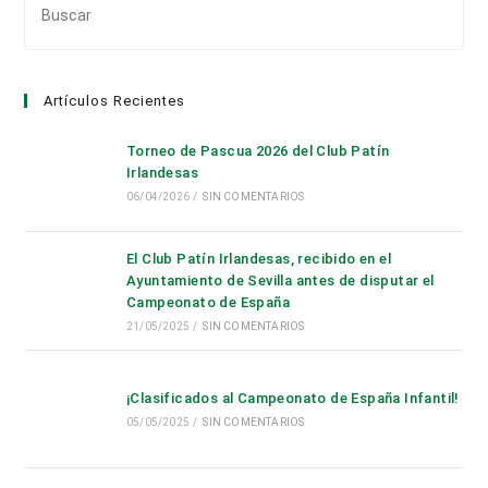
Es
par
cer
Artículos Recientes
el
pan
Torneo de Pascua 2026 del Club Patín
de
Irlandesas
bús
06/04/2026
/
SIN COMENTARIOS
El Club Patín Irlandesas, recibido en el
Ayuntamiento de Sevilla antes de disputar el
Campeonato de España
21/05/2025
/
SIN COMENTARIOS
¡Clasificados al Campeonato de España Infantil!
05/05/2025
/
SIN COMENTARIOS