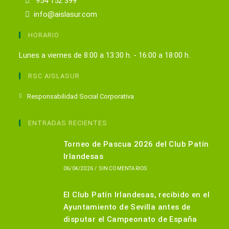
954 152 399
info@aislasur.com
HORARIO
Lunes a viernes de 8:00 a 13:30 h. - 16:00 a 18:00 h.
RSC AISLASUR
Se
Responsabilidad Social Corporativa
abre
en
ENTRADAS RECIENTES
una
Torneo de Pascua 2026 del Club Patín
nueva
Irlandesas
pestaña
06/04/2026
/
SIN COMENTARIOS
El Club Patín Irlandesas, recibido en el
Ayuntamiento de Sevilla antes de
disputar el Campeonato de España