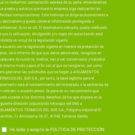
ue no recibamos contestación expresa de su parte, entenderemos
ue acepta y autoriza que nuestra empresa siga realizando las
eferidas comunicaciones. Este mensaje se dirige exclusivamente a
u destinatario y puede contener información privilegiada o
onfidencial. Si no es Ud. El destinatario indicado, queda notificado
e que la utilización, divulgación y/o copia sin autorización está
rohibida en virtud de la legislación vigente.
e acuerdo con la legislación vigente en materia de protección de
atos, se le informa de que sus datos personales, recogidos en
ualquiera de nuestros medios, van a ser conservados y tratados
el mismo modo y para el fin con el que se recogieron, así como
ara gestionar las solicitudes que se hagan a AISLAMIENTOS
ÉRMICOS DEL SUR S.A:, por tanto, la base legítima para el
ratamiento será el consentimiento del interesado o la existencia de
n contrato o acuerdo previo. Se pone en su conocimiento que
uede acceder a los distintos derechos de los que dispone en la
iguiente dirección (adjuntando fotocopia del DNI) a:
ISLAMIENTOS TÉRMICOS DEL SUR S.A., Polígono industrial El
anchón, C/ Almoraima 35-37, 41940 Tomares Sevilla.
He leído y acepto la
POLÍTICA DE PROTECCIÓN