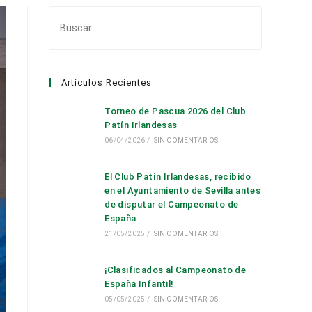
Pulsa
Escape
para
cerrar
Artículos Recientes
el
panel
Torneo de Pascua 2026 del Club
de
Patín Irlandesas
búsqueda.
06/04/2026
/
SIN COMENTARIOS
El Club Patín Irlandesas, recibido
en el Ayuntamiento de Sevilla antes
de disputar el Campeonato de
España
21/05/2025
/
SIN COMENTARIOS
¡Clasificados al Campeonato de
España Infantil!
05/05/2025
/
SIN COMENTARIOS