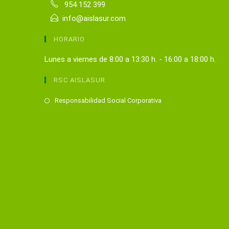
954 152 399
info@aislasur.com
HORARIO
Lunes a viernes de 8:00 a 13:30 h. - 16:00 a 18:00 h.
RSC AISLASUR
Se
Responsabilidad Social Corporativa
abre
en
una
nueva
pestaña