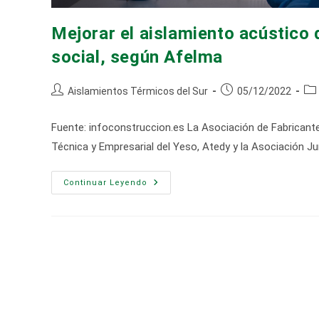
Mejorar el aislamiento acústico
social, según Afelma
Autor
Publicación
Cat
Aislamientos Térmicos del Sur
05/12/2022
de
de
de
la
la
la
Fuente: infoconstruccion.es La Asociación de Fabricant
entrada:
entrada:
ent
Técnica y Empresarial del Yeso, Atedy y la Asociación Ju
Mejorar
Continuar Leyendo
El
Aislamiento
Acústico
De
Los
Inmuebles
Es
Una
Demanda
Social,
Según
Afelma