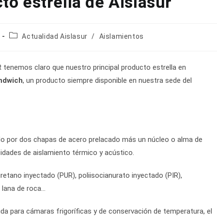
o estrella de Aislasur
Categoría
Actualidad Aislasur
/
Aislamientos
de
la
entrada:
tenemos claro que nuestro principal producto estrella en
ndwich
, un producto siempre disponible en nuestra sede del
o por dos chapas de acero prelacado más un núcleo o alma de
idades de aislamiento térmico y acústico.
retano inyectado (PUR), poliisocianurato inyectado (PIR),
, lana de roca…
 para cámaras frigoríficas y de conservación de temperatura, el