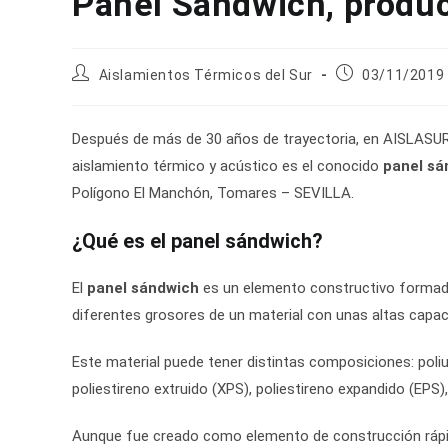
Panel Sándwich, product
Autor
Publicación
Aislamientos Térmicos del Sur
03/11/2019
de
de
la
la
entrada:
entrada:
Después de más de 30 años de trayectoria, en AISLASUR 
aislamiento térmico y acústico es el conocido
panel sá
Polígono El Manchón, Tomares – SEVILLA.
¿Qué es el panel sándwich?
El
panel sándwich
es un elemento constructivo formad
diferentes grosores de un material con unas altas capac
Este material puede tener distintas composiciones: poliu
poliestireno extruido (XPS), poliestireno expandido (EPS)
Aunque fue creado como elemento de construcción rápida