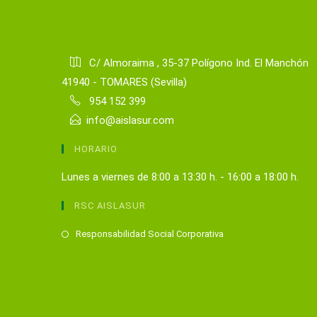
C/ Almoraima , 35-37 Polígono Ind. El Manchón
41940 - TOMARES (Sevilla)
954 152 399
info@aislasur.com
HORARIO
Lunes a viernes de 8:00 a 13:30 h. - 16:00 a 18:00 h.
RSC AISLASUR
Se
Responsabilidad Social Corporativa
abre
en
una
nueva