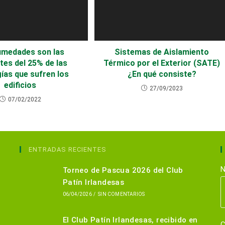
umedades son las
Sistemas de Aislamiento
tes del 25% de las
Térmico por el Exterior (SATE)
ías que sufren los
¿En qué consiste?
edificios
27/09/2023
07/02/2022
ENTRADAS RECIENTES
N
Torneo de Pascua 2026 del Club
Patín Irlandesas
06/04/2026
/
SIN COMENTARIOS
El Club Patín Irlandesas, recibido en
C