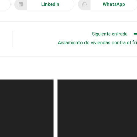
CONTENIDO
LinkedIn
WhatsApp
Se
Se
abre
abre
en
en
una
una
nueva
nueva
ventana
ventana
Siguiente entrada
Aislamiento de viviendas contra el fr