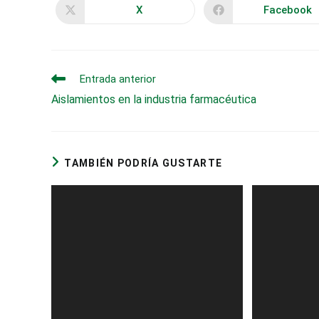
X
Facebook
Se
Se
abre
abre
en
en
una
una
nueva
nueva
ventana
ventana
Leer
Entrada anterior
más
Aislamientos en la industria farmacéutica
artículos
TAMBIÉN PODRÍA GUSTARTE