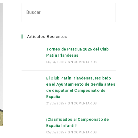
Pulsa
Escape
para
cerrar
Artículos Recientes
el
panel
Torneo de Pascua 2026 del Club
de
Patín Irlandesas
búsqueda.
06/04/2026
/
SIN COMENTARIOS
El Club Patín Irlandesas, recibido
en el Ayuntamiento de Sevilla antes
de disputar el Campeonato de
España
21/05/2025
/
SIN COMENTARIOS
¡Clasificados al Campeonato de
España Infantil!
05/05/2025
/
SIN COMENTARIOS