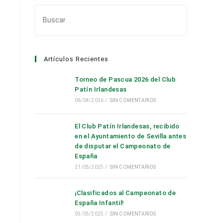
Pulsa
Escape
para
cerrar
Artículos Recientes
el
panel
Torneo de Pascua 2026 del Club
de
Patín Irlandesas
búsqueda.
06/04/2026
/
SIN COMENTARIOS
El Club Patín Irlandesas, recibido
en el Ayuntamiento de Sevilla antes
de disputar el Campeonato de
España
21/05/2025
/
SIN COMENTARIOS
¡Clasificados al Campeonato de
España Infantil!
05/05/2025
/
SIN COMENTARIOS