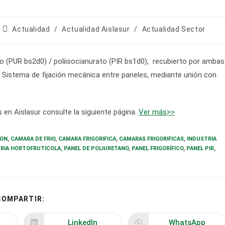
Categoría
Actualidad
/
Actualidad Aislasur
/
Actualidad Sector
de
la
entrada:
(PUR bs2d0) / poliisocianurato (PIR bs1d0), recubierto por ambas
Sistema de fijación mecánica entre paneles, mediante unión con
 en Aislasur consulte la siguiente página.
Ver más>>
ION
,
CAMARA DE FRIO
,
CAMARA FRIGORIFICA
,
CAMARAS FRIGORIFICAS
,
INDUSTRIA
RIA HORTOFRUTICOLA
,
PANEL DE POLIURETANO
,
PANEL FRIGORÍFICO
,
PANEL PIR
,
COMPARTIR
COMPARTIR:
ESTE
CONTENIDO
LinkedIn
WhatsApp