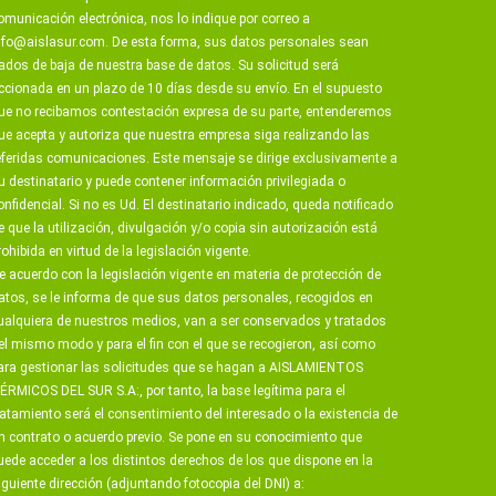
omunicación electrónica, nos lo indique por correo a
nfo@aislasur.com
. De esta forma, sus datos personales sean
ados de baja de nuestra base de datos. Su solicitud será
ccionada en un plazo de 10 días desde su envío. En el supuesto
ue no recibamos contestación expresa de su parte, entenderemos
ue acepta y autoriza que nuestra empresa siga realizando las
eferidas comunicaciones. Este mensaje se dirige exclusivamente a
u destinatario y puede contener información privilegiada o
onfidencial. Si no es Ud. El destinatario indicado, queda notificado
e que la utilización, divulgación y/o copia sin autorización está
rohibida en virtud de la legislación vigente.
e acuerdo con la legislación vigente en materia de protección de
atos, se le informa de que sus datos personales, recogidos en
ualquiera de nuestros medios, van a ser conservados y tratados
el mismo modo y para el fin con el que se recogieron, así como
ara gestionar las solicitudes que se hagan a AISLAMIENTOS
ÉRMICOS DEL SUR S.A:, por tanto, la base legítima para el
ratamiento será el consentimiento del interesado o la existencia de
n contrato o acuerdo previo. Se pone en su conocimiento que
uede acceder a los distintos derechos de los que dispone en la
iguiente dirección (adjuntando fotocopia del DNI) a: