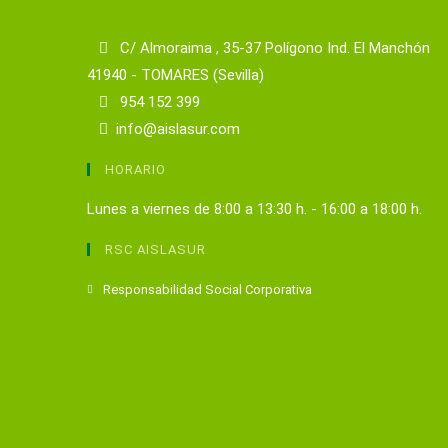
C/ Almoraima , 35-37 Polígono Ind. El Manchón
41940 - TOMARES (Sevilla)
954 152 399
info@aislasur.com
HORARIO
Lunes a viernes de 8:00 a 13:30 h. - 16:00 a 18:00 h.
RSC AISLASUR
Se
Responsabilidad Social Corporativa
abre
en
una
nueva
pestaña