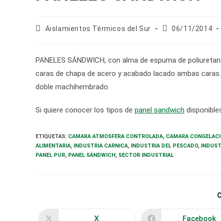
Autor
Publicación
Aislamientos Térmicos del Sur
06/11/2014
de
de
la
la
entrada:
entrada:
PANELES SÁNDWICH, con alma de espuma de poliuretano 
caras de chapa de acero y acabado lacado ambas caras. 
doble machihembrado.
Si quiere conocer los tipos de
panel sandwich
disponibles
ETIQUETAS
:
CAMARA ATMOSFERA CONTROLADA
,
CAMARA CONGELAC
ALIMENTARIA
,
INDUSTRIA CARNICA
,
INDUSTRIA DEL PESCADO
,
INDUST
PANEL PUR
,
PANEL SÁNDWICH
,
SECTOR INDUSTRIAL
X
Facebook