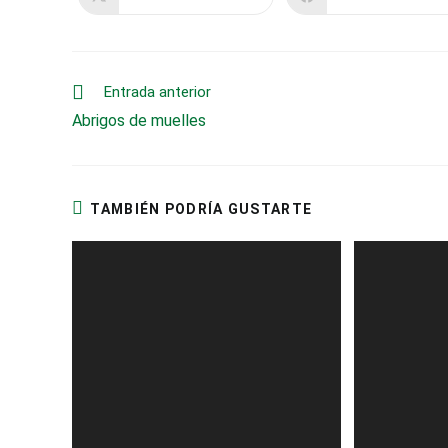
Se
Se
abre
abre
en
en
una
una
nueva
nueva
ventana
ventana
Leer
Entrada anterior
más
Abrigos de muelles
artículos
TAMBIÉN PODRÍA GUSTARTE