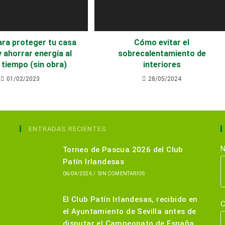
ara proteger tu casa
Cómo evitar el
 y ahorrar energía al
sobrecalentamiento de
tiempo (sin obra)
interiores
01/02/2023
28/05/2024
ENTRADAS RECIENTES
N
Torneo de Pascua 2026 del Club
Patín Irlandesas
06/04/2026
/
SIN COMENTARIOS
El Club Patín Irlandesas, recibido en
C
el Ayuntamiento de Sevilla antes de
disputar el Campeonato de España