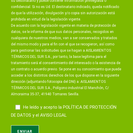
su destinatario y puede contener información privilegiada o
confidencial. Si no es Ud. El destinatario indicado, queda notificado
de que la utilización, divulgación y/o copia sin autorización está
prohibida en virtud de la legislación vigente.
De acuerdo con la legislación vigente en materia de protección de
datos, se le informa de que sus datos personales, recogidos en
cualquiera de nuestros medios, van a ser conservados y tratados
del mismo modo y para el fin con el que se recogieron, así como
para gestionar las solicitudes que se hagan a AISLAMIENTOS
TÉRMICOS DEL SUR S.A:, por tanto, la base legítima para el
tratamiento será el consentimiento del interesado o la existencia de
un contrato o acuerdo previo. Se pone en su conocimiento que puede
acceder a los distintos derechos de los que dispone en la siguiente
dirección (adjuntando fotocopia del DNI) a: AISLAMIENTOS
TÉRMICOS DEL SUR S.A., Polígono industrial El Manchón, C/
Almoraima 35-37, 41940 Tomares Sevilla.
He leído y acepto la
POLÍTICA DE PROTECCIÓN
DE DATOS
y el
AVISO LEGAL