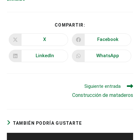
COMPARTIR
COMPARTIR:
ESTE
CONTENIDO
X
Facebook
Se
Se
abre
abre
en
en
una
una
LinkedIn
WhatsApp
Se
Se
nueva
nueva
abre
abre
ventana
ventana
en
en
una
una
nueva
nueva
ventana
ventana
Leer
Siguiente entrada
más
Construcción de mataderos
artículos
TAMBIÉN PODRÍA GUSTARTE