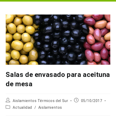
Salas de envasado para aceituna
de mesa
Autor
Publicación
Aislamientos Térmicos del Sur
05/10/2017
de
de
Categoría
Actualidad
/
Aislamientos
la
la
de
entrada:
entrada: