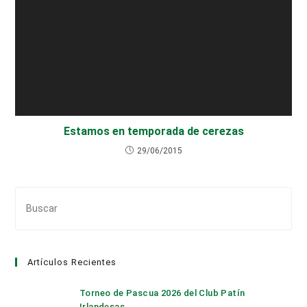
Estamos en temporada de cerezas
29/06/2015
Pul
Es
par
cer
Artículos Recientes
el
pan
Torneo de Pascua 2026 del Club Patín
de
Irlandesas