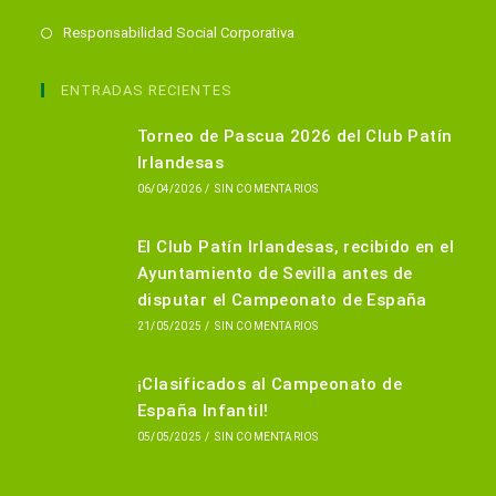
Se
Responsabilidad Social Corporativa
abre
en
ENTRADAS RECIENTES
una
Torneo de Pascua 2026 del Club Patín
nueva
Irlandesas
pestaña
06/04/2026
/
SIN COMENTARIOS
El Club Patín Irlandesas, recibido en el
Ayuntamiento de Sevilla antes de
disputar el Campeonato de España
21/05/2025
/
SIN COMENTARIOS
¡Clasificados al Campeonato de
España Infantil!
05/05/2025
/
SIN COMENTARIOS