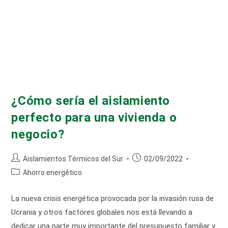
¿Cómo sería el aislamiento
perfecto para una vivienda o
negocio?
Autor
Publicación
Aislamientos Térmicos del Sur
02/09/2022
de
de
Categoría
Ahorro energético
la
la
de
entrada:
entrada:
la
La nueva crisis energética provocada por la invasión rusa de
entrada:
Ucrania y otros factores globales nos está llevando a
dedicar una parte muy importante del presupuesto familiar y