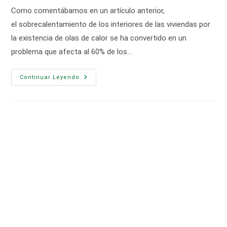
entrada:
entrada:
la
la
Como comentábamos en un artículo anterior,
entrada:
entrada:
el sobrecalentamiento de los interiores de las viviendas por
la existencia de olas de calor se ha convertido en un
problema que afecta al 60% de los…
Cómo
Continuar Leyendo
Evitar
El
Sobrecalentamiento
De
Interiores