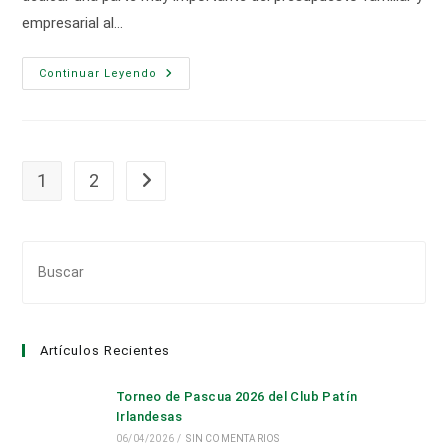
empresarial al…
¿Cómo
Continuar Leyendo
Sería
El
Aislamiento
Perfecto
Para
Una
Vivienda
1
2
Ir a la página siguiente
O
Negocio?
Pul
Es
par
cer
Artículos Recientes
el
pan
Torneo de Pascua 2026 del Club Patín
de
Irlandesas
bús
06/04/2026
/
SIN COMENTARIOS