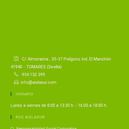
C/ Almoraima , 35-37 Polígono Ind. El Manchón
41940 - TOMARES (Sevilla)
954 152 399
info@aislasur.com
HORARIO
Lunes a viernes de 8:00 a 13:30 h. - 16:00 a 18:00 h.
RSC AISLASUR
Se
Responsabilidad Social Corporativa