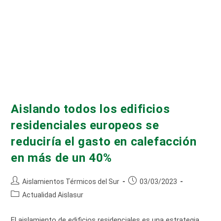
Aislando todos los edificios
residenciales europeos se
reduciría el gasto en calefacción
en más de un 40%
Autor
Publicación
Aislamientos Térmicos del Sur
03/03/2023
de
de
Categoría
Actualidad Aislasur
la
la
de
entrada:
entrada:
la
El aislamiento de edificios residenciales es una estrategia