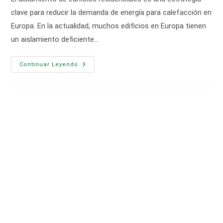
entrada:
clave para reducir la demanda de energía para calefacción en
Europa. En la actualidad, muchos edificios en Europa tienen
un aislamiento deficiente…
Aislando
Continuar Leyendo
Todos
Los
Edificios
Residenciales
Europeos
Se
Reduciría
El
Gasto
En
Calefacción
En
Más
De
Un
40%