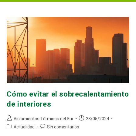
Cómo evitar el sobrecalentamiento
de interiores
Autor
Publicación
Aislamientos Térmicos del Sur
28/05/2024
de
de
Categoría
Comentarios
Actualidad
Sin comentarios
la
la
de
de