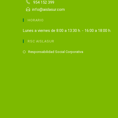
954 152 399
info@aislasur.com
HORARIO
Lunes a viernes de 8:00 a 13:30 h. - 16:00 a 18:00 h.
RSC AISLASUR
Se
Responsabilidad Social Corporativa
abre
en
una
nueva
pestaña