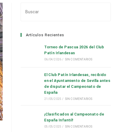
Pulsa
Escape
para
cerrar
Artículos Recientes
el
panel
Torneo de Pascua 2026 del Club
de
Patín Irlandesas
búsqueda.
06/04/2026
/
SIN COMENTARIOS
El Club Patín Irlandesas, recibido
en el Ayuntamiento de Sevilla antes
de disputar el Campeonato de
España
21/05/2025
/
SIN COMENTARIOS
¡Clasificados al Campeonato de
España Infantil!
05/05/2025
/
SIN COMENTARIOS