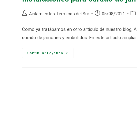
Autor
Publicación
Cat
Aislamientos Térmicos del Sur
05/08/2021
de
de
de
la
la
la
Como ya tratábamos en otro artículo de nuestro blog, A
entrada:
entrada:
ent
curado de jamones y embutidos. En este artículo ampli
Instalaciones
Continuar Leyendo
Para
Curado
De
Jamones
Y
Embutidos
AISLASUR