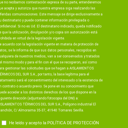
ue no recibamos contestación expresa de su parte, entenderemos
ue acepta y autoriza que nuestra empresa siga realizando las
eferidas comunicaciones. Este mensaje se dirige exclusivamente a
u destinatario y puede contener información privilegiada o
onfidencial. Si no es Ud. El destinatario indicado, queda notificado
e que la utilización, divulgación y/o copia sin autorización está
rohibida en virtud de la legislación vigente.
e acuerdo con la legislación vigente en materia de protección de
atos, se le informa de que sus datos personales, recogidos en
ualquiera de nuestros medios, van a ser conservados y tratados
el mismo modo y para el fin con el que se recogieron, así como
ara gestionar las solicitudes que se hagan a AISLAMIENTOS
ÉRMICOS DEL SUR S.A:, por tanto, la base legítima para el
ratamiento será el consentimiento del interesado o la existencia de
n contrato o acuerdo previo. Se pone en su conocimiento que
uede acceder a los distintos derechos de los que dispone en la
iguiente dirección (adjuntando fotocopia del DNI) a:
ISLAMIENTOS TÉRMICOS DEL SUR S.A., Polígono industrial El
anchón, C/ Almoraima 35-37, 41940 Tomares Sevilla.
He leído y acepto la
POLÍTICA DE PROTECCIÓN