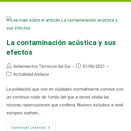
La contaminación acústica y sus
efectos
Autor
Publicación
Aislamientos Térmicos del Sur
01/06/2021
de
de
Categoría
Actualidad Aislasur
la
la
de
entrada:
entrada:
la
La población que vive en ciudades normalmente convive con
entrada:
un continuo ruido de fondo del que a veces olvida las
nocivas repercusiones que conlleva. Nuevos estudios a nivel
europeo vuelven…
La
Continuar Leyendo