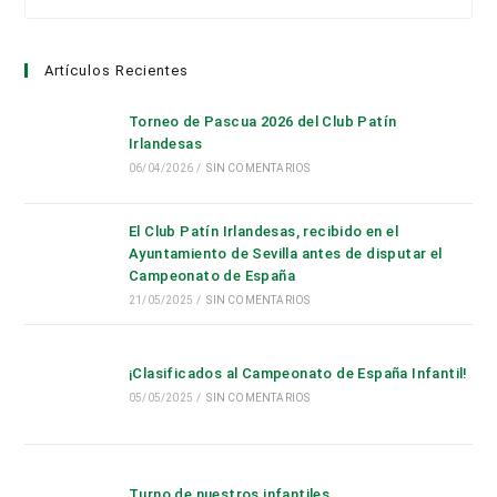
par
cer
Artículos Recientes
el
pan
Torneo de Pascua 2026 del Club Patín
de
Irlandesas
bús
06/04/2026
/
SIN COMENTARIOS
El Club Patín Irlandesas, recibido en el
Ayuntamiento de Sevilla antes de disputar el
Campeonato de España
21/05/2025
/
SIN COMENTARIOS
¡Clasificados al Campeonato de España Infantil!
05/05/2025
/
SIN COMENTARIOS
Turno de nuestros infantiles