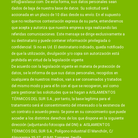
info@aislasur.com
. De esta forma, sus datos personales sean
dados de baja de nuestra base de datos. Su solicitud será
accionada en un plazo de 10 días desde su envío. En el supuesto
que no recibamos contestación expresa de su parte, entenderemos
que acepta y autoriza que nuestra empresa siga realizando las
referidas comunicaciones. Este mensaje se dirige exclusivamente a
su destinatario y puede contener información privilegiada o
confidencial. Si no es Ud. El destinatario indicado, queda notificado
de que la utilización, divulgación y/o copia sin autorización está
prohibida en virtud de la legislación vigente.
De acuerdo con la legislación vigente en materia de protección de
datos, se le informa de que sus datos personales, recogidos en
cualquiera de nuestros medios, van a ser conservados y tratados
del mismo modo y para el fin con el que se recogieron, así como
para gestionar las solicitudes que se hagan a AISLAMIENTOS
TÉRMICOS DEL SUR S.A:, por tanto, la base legítima para el
tratamiento será el consentimiento del interesado o la existencia de
un contrato o acuerdo previo. Se pone en su conocimiento que puede
acceder a los distintos derechos de los que dispone en la siguiente
dirección (adjuntando fotocopia del DNI) a: AISLAMIENTOS
TÉRMICOS DEL SUR S.A., Polígono industrial El Manchón, C/
Almoraima 35-37, 41940 Tomares Sevilla.