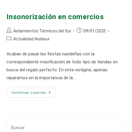
Insonorización en comercios
Autor
Publicación
Aislamientos Térmicos del Sur
09/01/2020
de
de
Categoría
Actualidad Aislasur
la
la
de
entrada:
entrada:
la
Acaban de pasar las fiestas navideñas con la
entrada:
correspondiente masificación de todo tipo de tiendas en
busca del regalo perfecto. En esta vorágine, apenas
reparamos en la importancia de la…
Insonorización
Continuar Leyendo
En
Comercios
Pul
Es