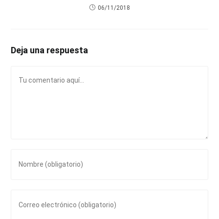
06/11/2018
Deja una respuesta
Comentario
Introduce
tu
nombre
o
Introduce
nombre
tu
de