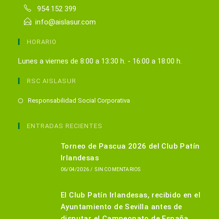
954 152 399
info@aislasur.com
HORARIO
Lunes a viernes de 8:00 a 13:30 h. - 16:00 a 18:00 h.
RSC AISLASUR
Se
Responsabilidad Social Corporativa
abre
en
ENTRADAS RECIENTES
una
Torneo de Pascua 2026 del Club Patín
nueva
Irlandesas
pestaña
06/04/2026
/
SIN COMENTARIOS
El Club Patín Irlandesas, recibido en el
Ayuntamiento de Sevilla antes de
disputar el Campeonato de España