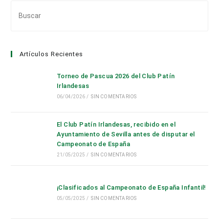
Pul
Es
par
cer
Artículos Recientes
el
pan
Torneo de Pascua 2026 del Club Patín
de
Irlandesas
bús
06/04/2026
/
SIN COMENTARIOS
El Club Patín Irlandesas, recibido en el
Ayuntamiento de Sevilla antes de disputar el
Campeonato de España
21/05/2025
/
SIN COMENTARIOS
¡Clasificados al Campeonato de España Infantil!
05/05/2025
/
SIN COMENTARIOS