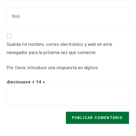
dirección
usuario
de
Introduce
para
correo
la
comentar
electrónico
URL
para
de
comentar
tu
Guarda mi nombre, correo electrónico y web en este
web
navegador para la próxima vez que comente.
(opcional)
Por favor, introduce una respuesta en dígitos:
diecinueve + 14 =