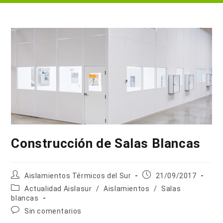
Construcción de Salas Blancas
Autor
Publicación
Aislamientos Térmicos del Sur
21/09/2017
de
de
Categoría
Actualidad Aislasur
/
Aislamientos
/
Salas
la
la
de
blancas
entrada:
entrada:
la
Comentarios
Sin comentarios
entrada:
de