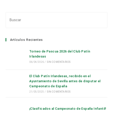
Pul
Es
par
cer
Artículos Recientes
el
pan
Torneo de Pascua 2026 del Club Patín
de
Irlandesas
bús
06/04/2026
/
SIN COMENTARIOS
El Club Patín Irlandesas, recibido en el
Ayuntamiento de Sevilla antes de disputar el
Campeonato de España
21/05/2025
/
SIN COMENTARIOS
¡Clasificados al Campeonato de España Infantil!