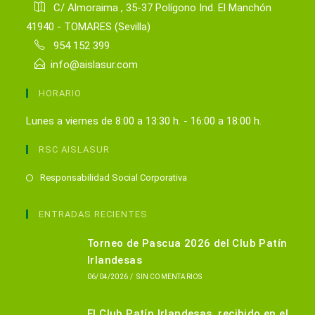
C/ Almoraima , 35-37 Polígono Ind. El Manchón
41940 - TOMARES (Sevilla)
954 152 399
info@aislasur.com
HORARIO
Lunes a viernes de 8:00 a 13:30 h. - 16:00 a 18:00 h.
RSC AISLASUR
Se
Responsabilidad Social Corporativa
abre
en
ENTRADAS RECIENTES
una
Torneo de Pascua 2026 del Club Patín
nueva
Irlandesas
pestaña
06/04/2026
/
SIN COMENTARIOS
El Club Patín Irlandesas, recibido en el