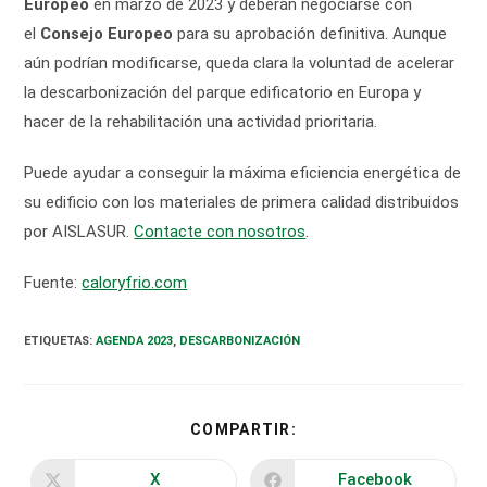
Europeo
en marzo de 2023 y deberán negociarse con
el
Consejo Europeo
para su aprobación definitiva. Aunque
aún podrían modificarse, queda clara la voluntad de acelerar
la descarbonización del parque edificatorio en Europa y
hacer de la rehabilitación una actividad prioritaria.
Puede ayudar a conseguir la máxima eficiencia energética de
su edificio con los materiales de primera calidad distribuidos
por AISLASUR.
Contacte con nosotros
.
Fuente:
caloryfrio.com
ETIQUETAS
:
AGENDA 2023
,
DESCARBONIZACIÓN
COMPARTIR
COMPARTIR:
ESTE
CONTENIDO
X
Facebook
Se
Se