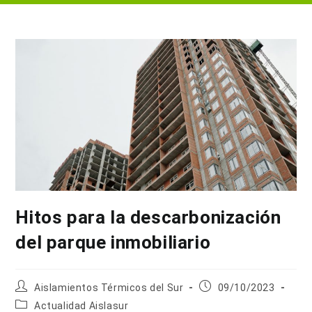
Hitos para la descarbonización
del parque inmobiliario
Autor
Publicación
Aislamientos Térmicos del Sur
09/10/2023
de
de
Categoría
Actualidad Aislasur
la
la