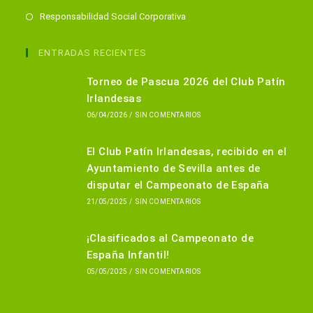
Se
Responsabilidad Social Corporativa
abre
en
ENTRADAS RECIENTES
una
Torneo de Pascua 2026 del Club Patín
nueva
Irlandesas
pestaña
06/04/2026
/
SIN COMENTARIOS
El Club Patín Irlandesas, recibido en el
Ayuntamiento de Sevilla antes de
disputar el Campeonato de España
21/05/2025
/
SIN COMENTARIOS
¡Clasificados al Campeonato de
España Infantil!
05/05/2025
/
SIN COMENTARIOS