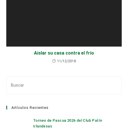
Aislar su casa contra el frío
11/12/2018
Pul
Es
par
cer
Artículos Recientes
el
pan
Torneo de Pascua 2026 del Club Patín
de
Irlandesas