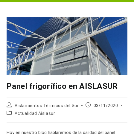
Panel frigorífico en AISLASUR
Autor
Publicación
Aislamientos Térmicos del Sur
03/11/2020
de
de
Categoría
Actualidad Aislasur
la
la
de
entrada:
entrada:
la
entrada:
Hoy en nuestro blog hablaremos de la calidad del panel