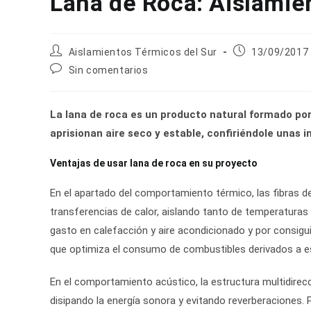
Lana de Roca: Aislamie
Autor
Publicación
Aislamientos Térmicos del Sur
13/09/2017
de
de
Comentarios
Sin comentarios
la
la
de
entrada:
entrada:
la
entrada:
La lana de roca es un producto natural formado por
aprisionan aire seco y estable, confiriéndole unas 
Ventajas de usar lana de roca en su proyecto
En el apartado del comportamiento térmico, las fibras d
transferencias de calor, aislando tanto de temperaturas
gasto en calefacción y aire acondicionado y por consigu
que optimiza el consumo de combustibles derivados a es
En el comportamiento acústico, la estructura multidirecci
disipando la energía sonora y evitando reverberaciones.