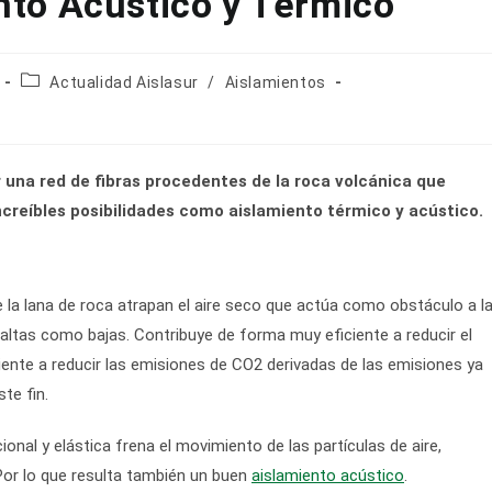
nto Acústico y Térmico
Categoría
Actualidad Aislasur
/
Aislamientos
de
la
entrada:
 una red de fibras procedentes de la roca volcánica que
increíbles posibilidades como aislamiento térmico y acústico.
e la lana de roca atrapan el aire seco que actúa como obstáculo a l
 altas como bajas. Contribuye de forma muy eficiente a reducir el
iente a reducir las emisiones de CO2 derivadas de las emisiones ya
te fin.
onal y elástica frena el movimiento de las partículas de aire,
 Por lo que resulta también un buen
aislamiento acústico
.