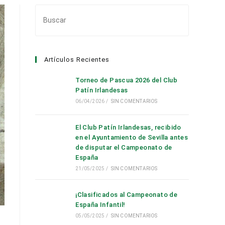
Pulsa
Escape
para
cerrar
Artículos Recientes
el
panel
Torneo de Pascua 2026 del Club
de
Patín Irlandesas
búsqueda.
06/04/2026
/
SIN COMENTARIOS
El Club Patín Irlandesas, recibido
en el Ayuntamiento de Sevilla antes
de disputar el Campeonato de
España
21/05/2025
/
SIN COMENTARIOS
¡Clasificados al Campeonato de
España Infantil!
05/05/2025
/
SIN COMENTARIOS