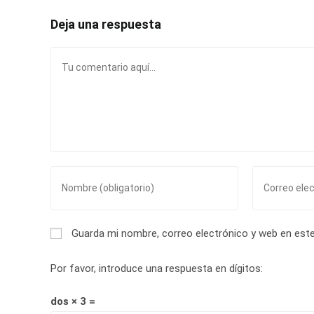
Deja una respuesta
Comentario
Introduce
Introduce
tu
tu
nombre
dirección
o
de
Guarda mi nombre, correo electrónico y web en est
nombre
correo
de
electrónico
Por favor, introduce una respuesta en dígitos:
usuario
para
para
comentar
dos × 3 =