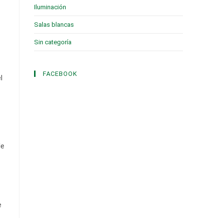
Iluminación
(1)
Salas blancas
(2)
Sin categoría
(3)
FACEBOOK
l
de
e