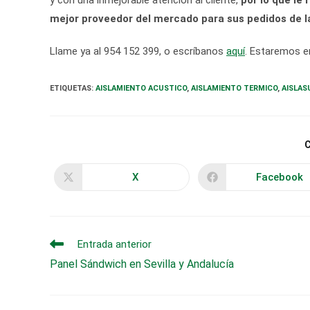
y con una inmejorable atención al cliente,
por lo que l
mejor proveedor del mercado para sus pedidos de l
Llame ya al 954 152 399, o escríbanos
aquí
. Estaremos e
ETIQUETAS
:
AISLAMIENTO ACUSTICO
,
AISLAMIENTO TERMICO
,
AISLAS
X
Facebook
Se
Se
abre
abre
en
en
una
una
nueva
nueva
ventana
ventana
Leer
Entrada anterior
más
Panel Sándwich en Sevilla y Andalucía
artículos