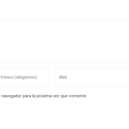
Introduce
la
URL
de
e navegador para la próxima vez que comente.
tu
web
(opcional)